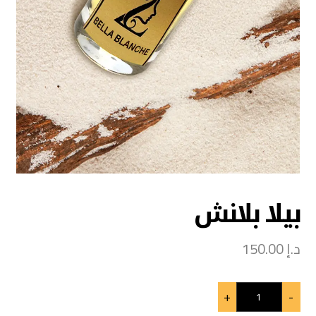
بيلا بلانش
د.إ
150.00
+
-